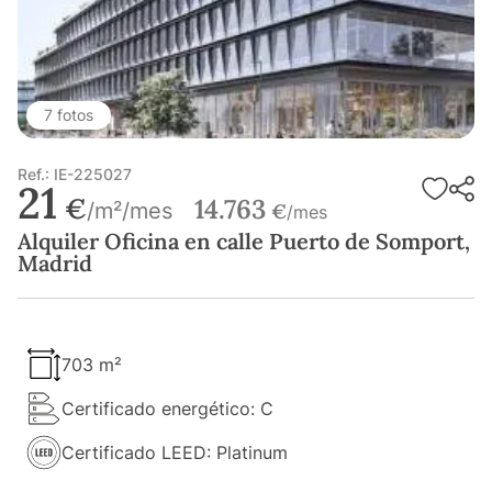
7 fotos
Ref.: IE-225027
21
€
14.763
/m²/mes
€
/mes
Alquiler Oficina en calle Puerto de Somport,
Madrid
703 m²
Certificado energético: C
Certificado LEED: Platinum