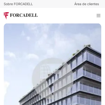
Sobre FORCADELL
Área de clientes
21
€
/m²/mes
14.763
€
/mes
Alquiler Oficina en calle Puerto de Somport, Madrid
703 m²