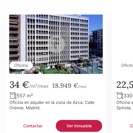
Oficina
Oficin
34 €
22,
18.949 €
/m²/mes
/mes
557 m²
330
Oficina en alquiler en la zona de Azca. Calle
Oficina 
Orense, Madrid.
Spínola.
Contactar
Ver inmueble
C