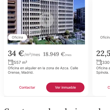
Oficina
Oficin
34 €
22,
18.949 €
/m²/mes
/mes
557 m²
330
Oficina en alquiler en la zona de Azca. Calle
Oficina 
Orense, Madrid.
Spínola.
Contactar
Ver inmueble
C