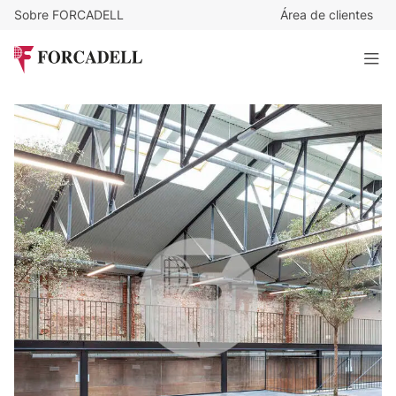
Sobre FORCADELL
Área de clientes
13
€
/m²/mes
9.750
€
/mes
Alquiler oficina en Calle Prudencio Álvaro, Ciudad Lineal,
Madrid
750 m²