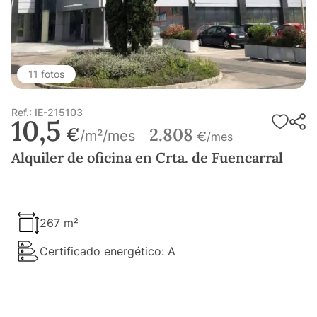
11 fotos
Ref.: IE-215103
10,5
€
2.808
/m²/mes
€
/mes
Alquiler de oficina en Crta. de Fuencarral
267 m²
Certificado energético: A