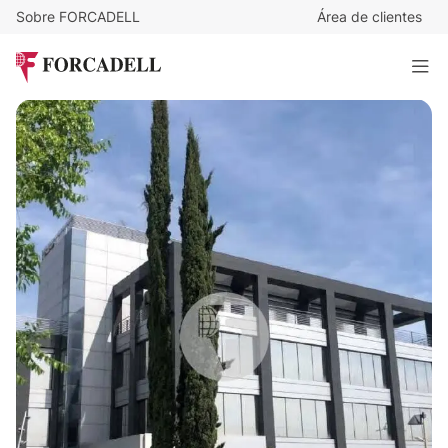
Sobre FORCADELL
Área de clientes
10,5
€
/m²/mes
2.808
€
/mes
Alquiler de oficina en Crta. de Fuencarral
267 m²