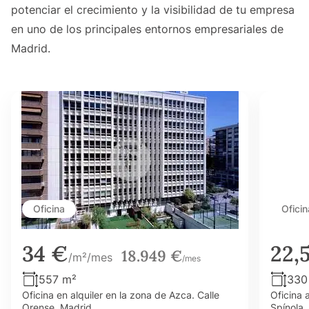
potenciar el crecimiento y la visibilidad de tu empresa
en uno de los principales entornos empresariales de
Madrid.
Oficina
Oficin
34 €
22,
18.949 €
/m²/mes
/mes
557 m²
330
Oficina en alquiler en la zona de Azca. Calle
Oficina 
Orense, Madrid.
Spínola.