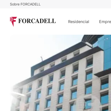
Sobre FORCADELL
29
€
12.789
/m²/mes
€
/mes
Alquiler de oficina en Calle Leganit
Residencial
Empre