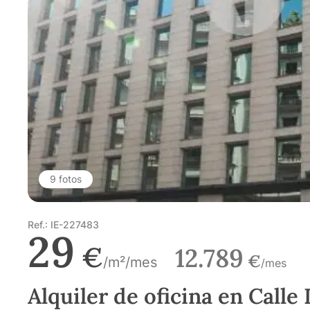
9 fotos
Ref.: IE-227483
29
€
12.789
€
/m²/mes
/mes
Alquiler de oficina en Calle