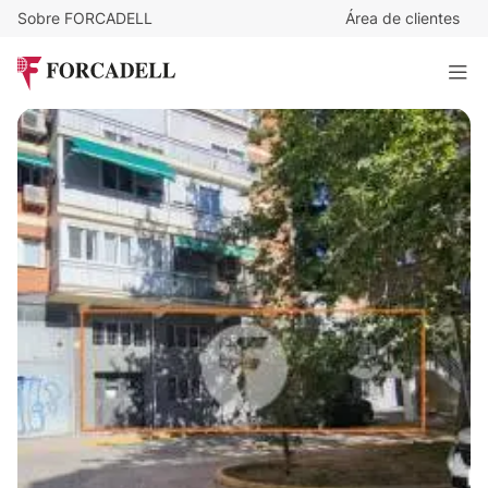
Sobre FORCADELL
Área de clientes
15
€
/m²/mes
8.700
€
/mes
Alquile Oficina Calle Alejandro Rodríguez-Madrid
580 m²