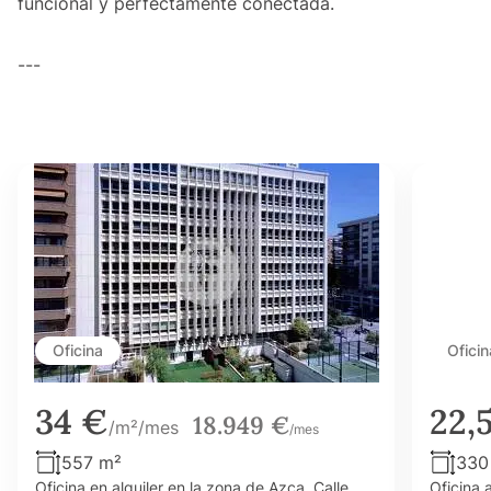
funcional y perfectamente conectada.
---
Oficina
Oficin
34 €
22,
18.949 €
/m²/mes
/mes
557 m²
330
Oficina en alquiler en la zona de Azca. Calle
Oficina 