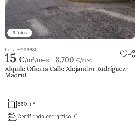
5 fotos
Ref.: IE-226689
15
€
8.700
/m²/mes
€
/mes
Alquile Oficina Calle Alejandro Rodríguez-
Madrid
580 m²
Certificado energético: C