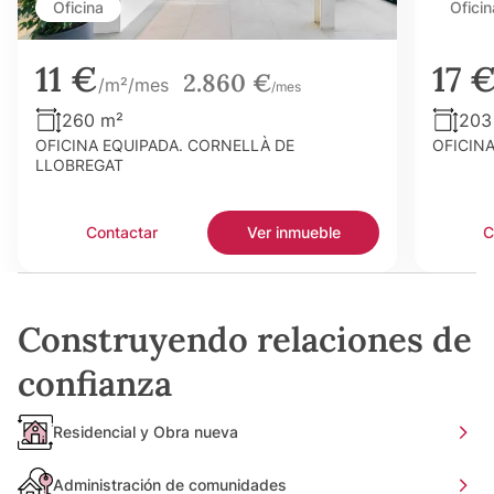
Oficina
Oficin
11 €
17 
2.860 €
/m²/mes
/mes
260 m²
203
OFICINA EQUIPADA. CORNELLÀ DE
OFICIN
LLOBREGAT
Contactar
Ver inmueble
C
Construyendo relaciones de
confianza
Residencial y Obra nueva
Administración de comunidades