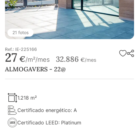
21 fotos
Ref.: IE-225166
27
€
32.886
/m²/mes
€
/mes
ALMOGAVERS - 22@
1.218 m²
Certificado energético: A
Certificado LEED: Platinum