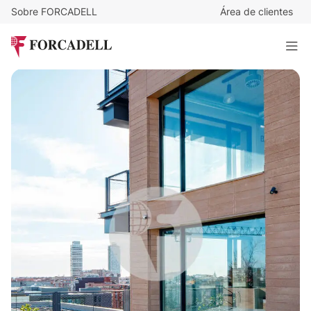
Sobre FORCADELL
Área de clientes
27
€
/m²/mes
32.886
€
/mes
ALMOGAVERS - 22@
1.218 m²