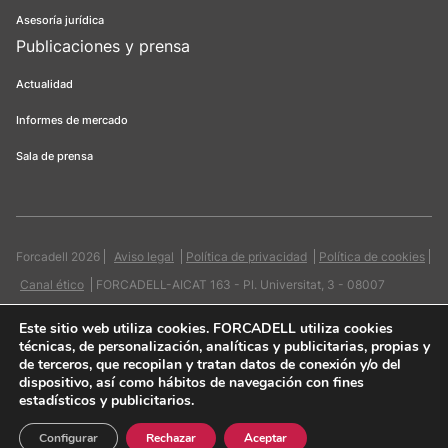
Asesoría jurídica
Publicaciones y prensa
Actualidad
Informes de mercado
Sala de prensa
Forcadell 2026
Aviso legal
Política de privacidad
Política de cookies
Canal ético
FORCADELL-AICAT 163 - Pl. Universitat, 3 - 08007
Barcelona / 934 965 400
Web:
Evicron
Este sitio web utiliza cookies
. FORCADELL utiliza cookies
técnicas, de personalización, analíticas y publicitarias, propias y
de terceros, que recopilan y tratan datos de conexión y/o del
dispositivo, así como hábitos de navegación con fines
estadísticos y publicitarios.
Quiero contactar
Configurar
Rechazar
Aceptar