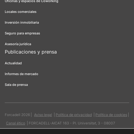
Oficinas y espacios de Coworking
Locales comerciales
Inversión inmobiliaria
Seguro para empresas
Asesoría jurídica
Publicaciones y prensa
Actualidad
Informes de mercado
Sala de prensa
Forcadell 2026
Aviso legal
Política de privacidad
Política de cookies
Canal ético
FORCADELL-AICAT 163 - Pl. Universitat, 3 - 08007
Barcelona / 934 965 400
Web:
Evicron