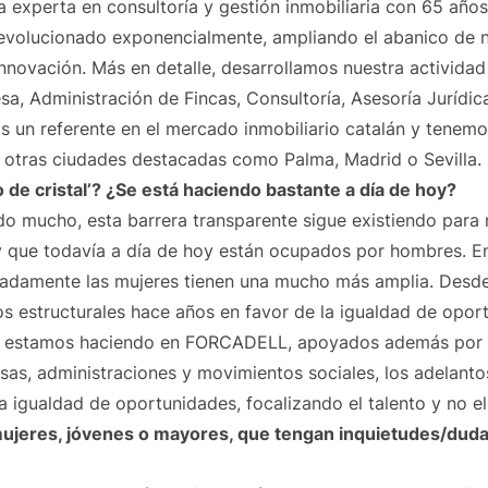
experta en consultoría y gestión inmobiliaria con 65 años 
evolucionado exponencialmente, ampliando el abanico de n
 innovación. Más en detalle, desarrollamos nuestra actividad
sa, Administración de Fincas, Consultoría, Asesoría Jurídica
 un referente en el mercado inmobiliario catalán y tenem
 otras ciudades destacadas como Palma, Madrid o Sevilla.
 de cristal’? ¿Se está haciendo bastante a día de hoy?
o mucho, esta barrera transparente sigue existiendo para
 y que todavía a día de hoy están ocupados por hombres. En
unadamente las mujeres tienen una mucho más amplia. Desd
s estructurales hace años en favor de la igualdad de opor
omo estamos haciendo en FORCADELL, apoyados además por 
sas, administraciones y movimientos sociales, los adelant
a igualdad de oportunidades, focalizando el talento y no e
mujeres, jóvenes o mayores, que tengan inquietudes/dud