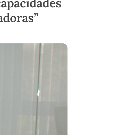
capacidades
adoras”