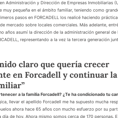
n Administración y Dirección de Empresas Inmobiliarias (UB
sde muy pequeña en el ámbito familiar, teniendo como grand
rimeros pasos en FORCADELL los realicé haciendo práctica
 de mercado sobre locales comerciales. Más adelante, entr
uno años asumí la dirección de la administración general d
ORCADELL, representando a la vez la tercera generación j
nido claro que quería crecer
te en Forcadell y continuar la
miliar”
tenecer a la familia Forcadell? ¿Te ha condicionado tu ca
gica, llevar el apellido Forcadell me ha supuesto mucha re
uelos ahora hace 65 años con mucho esfuerzo por su parte
ta día de hoy. Ahora mismo somos cerca de 170 personas. 