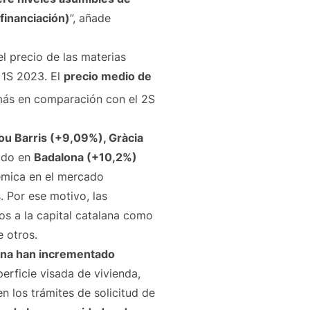
financiación)
”, añade
el precio de las materias
 1S 2023. El
precio medio de
ás en comparación con el 2S
u Barris (+9,09%), Gràcia
rado en
Badalona (+10,2%)
émica en el mercado
. Por ese motivo, las
s a la capital catalana como
e otros.
lona han incrementado
perficie visada de vivienda,
 los trámites de solicitud de