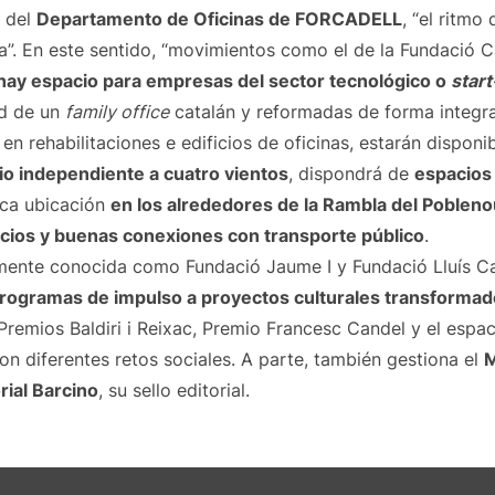
r del
Departamento de Oficinas de FORCADELL
, “el ritmo
”. En este sentido, “movimientos como el de la Fundació Ca
o hay espacio para empresas del sector tecnológico o
star
ad de un
family office
catalán y reformadas de forma integra
 en rehabilitaciones e edificios de oficinas, estarán disponi
io independiente a cuatro vientos
, dispondrá de
espacios
ica ubicación
en los alrededores de la Rambla del Poblen
icios y buenas conexiones con transporte público
.
rmente conocida como Fundació Jaume I y Fundació Lluís Car
rogramas de impulso a proyectos culturales transformad
, Premios Baldiri i Reixac, Premio Francesc Candel y el espa
 con diferentes retos sociales. A parte, también gestiona el
M
rial Barcino
, su sello editorial.