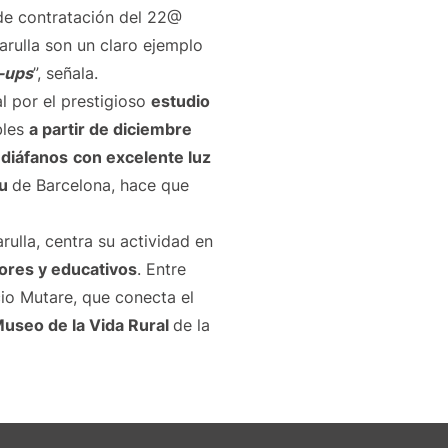
 de contratación del 22@
rulla son un claro ejemplo
t-ups
”, señala.
l por el prestigioso
estudio
bles
a partir de diciembre
 diáfanos
con excelente luz
ou
de Barcelona, hace que
ulla, centra su actividad en
ores y educativos
. Entre
cio Mutare, que conecta el
useo de la Vida Rural
de la