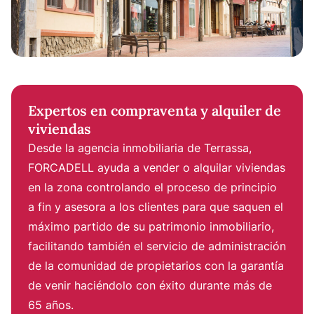
Expertos en compraventa y alquiler de
viviendas
Desde la agencia inmobiliaria de Terrassa,
FORCADELL ayuda a vender o alquilar viviendas
en la zona controlando el proceso de principio
a fin y asesora a los clientes para que saquen el
máximo partido de su patrimonio inmobiliario,
facilitando también el servicio de administración
de la comunidad de propietarios con la garantía
de venir haciéndolo con éxito durante más de
65 años.