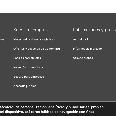
Servicios Empresa
Publicaciones y pren
eres
Naves industriales y logísticas
Actualidad
Oficinas y espacios de Coworking
Informes de mercado
Locales comerciales
Sala de prensa
Inversión inmobiliaria
Seguro para empresas
Asesoría jurídica
cnicas, de personalización, analíticas y publicitarias, propias
 del dispositivo, así como hábitos de navegación con fines
s
Canal ético
FORCADELL-AICAT 163 - Pl. Universitat, 3 - 08007 Barcelona 