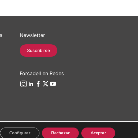
sa
Newsletter
Suscribirse
Forcadell en Redes
Configurar
Rechazar
Aceptar
/ 934 965 400
Web:
Evicron