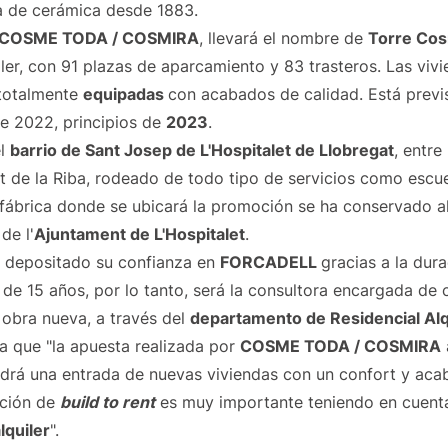
a de cerámica desde 1883.
e COSME TODA / COSMIRA
, llevará el nombre de
Torre Co
iler, con 91 plazas de aparcamiento y 83 trasteros. Las vi
 totalmente
equipadas
con acabados de calidad. Está previs
de 2022, principios de
2023
.
el
barrio de Sant Josep de L'Hospitalet de Llobregat
, entre
rat de la Riba, rodeado de todo tipo de servicios como escue
 fábrica donde se ubicará la promoción se ha conservado a
de l'
Ajuntament de L'Hospitalet
.
 depositado su confianza en
FORCADELL
gracias a la dur
e 15 años, por lo tanto, será la consultora encargada de c
 obra nueva, a través del
departamento de Residencial Alq
ma que "la apuesta realizada por
COSME TODA / COSMIRA
ndrá una entrada de nuevas viviendas con un confort y aca
ación de
build to rent
es muy importante teniendo en cuenta
lquiler
".