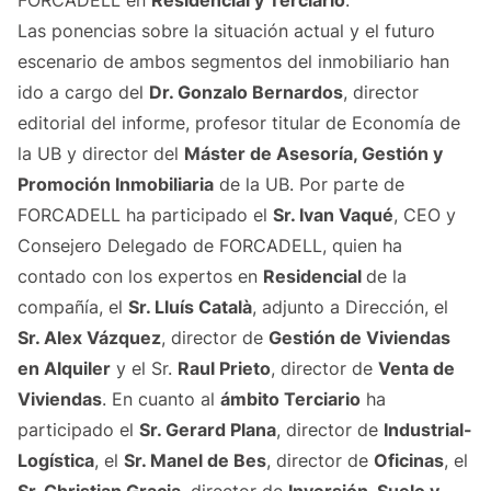
FORCADELL en
Residencial y Terciario
.
Las ponencias sobre la situación actual y el futuro
escenario de ambos segmentos del inmobiliario han
ido a cargo del
Dr. Gonzalo Bernardos
, director
editorial del informe, profesor titular de Economía de
la UB y director del
Máster de Asesoría, Gestión y
Promoción Inmobiliaria
de la UB. Por parte de
FORCADELL ha participado el
Sr. Ivan Vaqué
, CEO y
Consejero Delegado de FORCADELL, quien ha
contado con los expertos en
Residencial
de la
compañía, el
Sr. Lluís Català
, adjunto a Dirección, el
Sr. Alex Vázquez
, director de
Gestión de Viviendas
en Alquiler
y el Sr.
Raul Prieto
, director de
Venta de
Viviendas
. En cuanto al
ámbito Terciario
ha
participado el
Sr. Gerard Plana
, director de
Industrial-
Logística
, el
Sr. Manel de Bes
, director de
Oficinas
, el