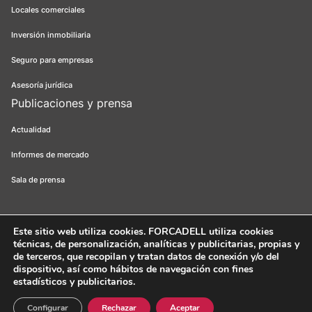
Locales comerciales
Inversión inmobiliaria
Seguro para empresas
Asesoría jurídica
Publicaciones y prensa
Actualidad
Informes de mercado
Sala de prensa
Este sitio web utiliza cookies
. FORCADELL utiliza cookies
técnicas, de personalización, analíticas y publicitarias, propias y
Forcadell 2026
Aviso legal
Política de privacidad
Política de cookies
de terceros, que recopilan y tratan datos de conexión y/o del
dispositivo, así como hábitos de navegación con fines
Canal ético
FORCADELL-AICAT 163 - Pl. Universitat, 3 - 08007
estadísticos y publicitarios.
Barcelona / 934 965 400
Web:
Evicron
Configurar
Rechazar
Aceptar