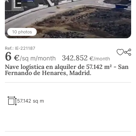
10 photos
Ref.: IE-221187
6
€
342.852
/sq m/month
€
/month
Nave logística en alquiler de 57.142 m² - San
Fernando de Henares, Madrid.
57.142 sq m