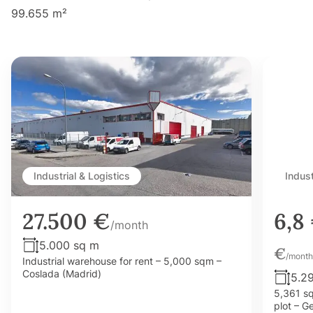
99.655 m²
Industrial & Logistics
Indust
27.500 €
6,8
/month
5.000 sq m
€
/month
Industrial warehouse for rent – 5,000 sqm –
Coslada (Madrid)
5.2
5,361 sq
plot – G