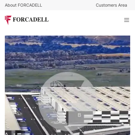
About FORCADELL
Customers Area
6
€
/sq m/month
342.852
€
/month
Nave logística en alquiler de 57.142 m² - San Fernando de
Henares, Madrid.
57.142 sq m