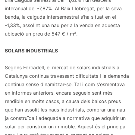
una caiguda semestral del -1,62% i un descens
interanual del -7,87%. Al Baix Llobregat, per la seva
banda, la caiguda intersemestral s'ha situat en el
-1,33%, assolint una nau per a la venda en aquesta
ubicació un preu de 547 € / m².
SOLARS INDUSTRIALS
Segons Forcadell, el mercat de solars industrials a
Catalunya continua travessant dificultats i la demanda
continua sense dinamitzar-se. Tal i com s'esmentava
en informes anteriors, encara segueix sent més
rendible en molts casos, a causa dels baixos preus
que han assolit les naus industrials, comprar una nau
ja construïda i adequada a normativa que adquirir un
solar per construir un immoble. Aquest és el principal